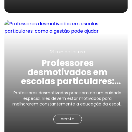
18 min
de leitura
Professores
desmotivados em
escolas particulares:
como a gestão pode
Professores desmotivados precisam de um cuidado
ajudar
especial. Eles devem estar motivados para
melhorarem constantemente a educação da escola
inteira.
GESTÃO