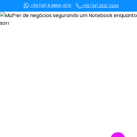
+55 (34) 9 9864-1076
+55 (34) 2512-0244
BLOG
CONTEÚDO
Blog e-Schooling
SOU CLIENTE!
Acompanhe nossos conteúdos sobre educação,
tecnologia, gestão e dicas para facilitar o dia a
dia de gestores, diretores, coordenadores e
Quero Conhecer
professores.
Central de vendas