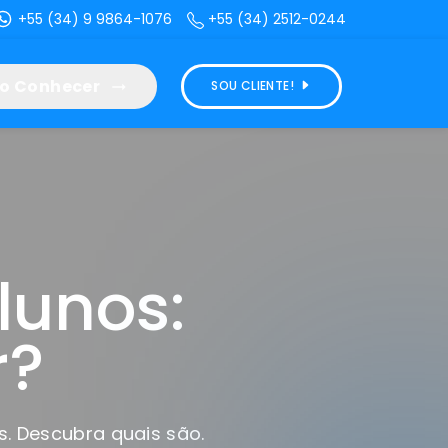
+55 (34) 9 9864-1076
+55 (34) 2512-0244
o Conhecer
SOU CLIENTE!
lunos:
r?
. Descubra quais são.