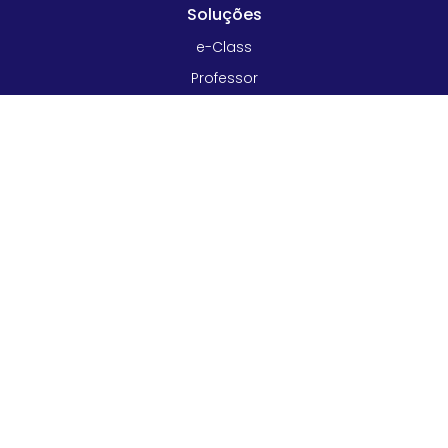
Soluções
e-Class
Professor
Gestor e Diretor
Cursos livres
Conhecimento
Blog
Materiais Educativos
Informação
Sobre e-Schooling
Política de Privacidade
Termos de uso
FAQ