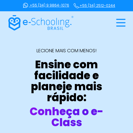
+55 (34) 9 9864-1076
+55 (34) 2512-0244
LECIONE MAIS COM MENOS!
Ensine com
CONTEÚDO
facilidade e
SOU CLIENTE!
planeje mais
rápido:
Quero Conhecer
Conheça o e-
Class
Central de vendas