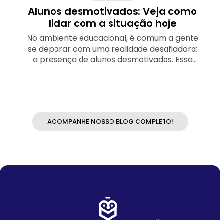
Alunos desmotivados: Veja como
lidar com a situação hoje
No ambiente educacional, é comum a gente
se deparar com uma realidade desafiadora:
a presença de alunos desmotivados. Essa
falta de entusiasmo não afeta só o próprio
estudante, mas reverbera por toda a sala
de aula, comprometendo todo clima e o
rendimento de todo mundo.
ACOMPANHE NOSSO BLOG COMPLETO!