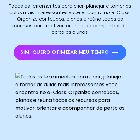
Todas as ferramentas para criar, planejar e tornar as
+55 (34) 2512-0244
aulas mais interessantes você encontra no e-Class.
Organize conteúdos, planos e reúna todos os
recursos para motivar, orientar e acompanhar de
+55 (34) 9 9864-1076
perto os alunos.
SIM, QUERO OTIMIZAR MEU TEMPO