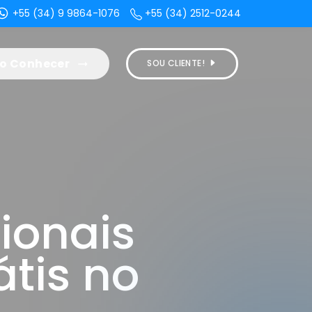
+55 (34) 9 9864-1076
+55 (34) 2512-0244
o Conhecer
SOU CLIENTE!
ionais
átis no