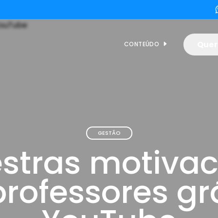
Quer
CONTEÚDO
GESTÃO
estras motivac
rofessores gr