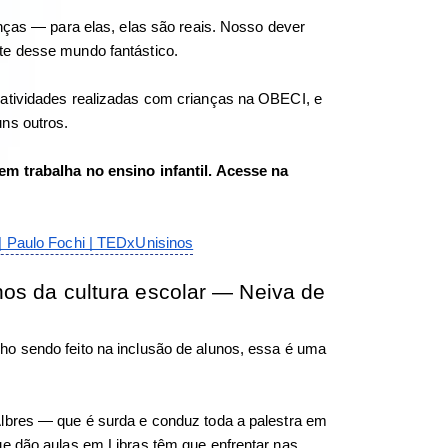
nças — para elas, elas são reais. Nosso dever 
te desse mundo fantástico. 
atividades realizadas com crianças na OBECI, e 
ns outros. 
em trabalha no ensino infantil. Acesse na 
| Paulo Fochi | TEDxUnisinos
nos da cultura escolar — Neiva de 
o sendo feito na inclusão de alunos, essa é uma 
lbres — que é surda e conduz toda a palestra em 
e dão aulas em Libras têm que enfrentar nas 