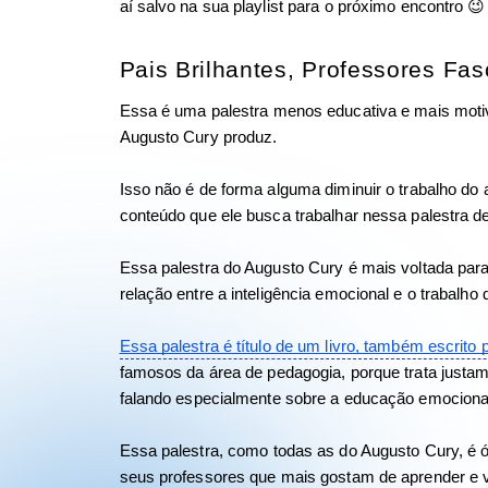
aí salvo na sua playlist para o próximo encontro 😉
Pais Brilhantes, Professores Fa
Essa é uma palestra menos educativa e mais motiv
Augusto Cury produz. 
Isso não é de forma alguma diminuir o trabalho do au
conteúdo que ele busca trabalhar nessa palestra d
Essa palestra do Augusto Cury é mais voltada para
relação entre a inteligência emocional e o trabalho 
Essa palestra é título de um livro, também escrito 
famosos da área de pedagogia, porque trata justamen
falando especialmente sobre a educação emocional
Essa palestra, como todas as do Augusto Cury, é ó
seus professores que mais gostam de aprender e 