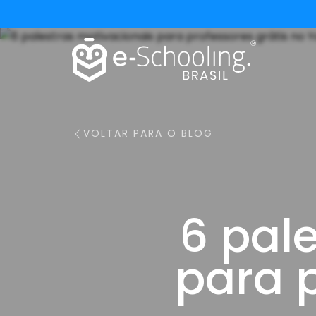
VOLTAR PARA O BLOG
6 pal
para p