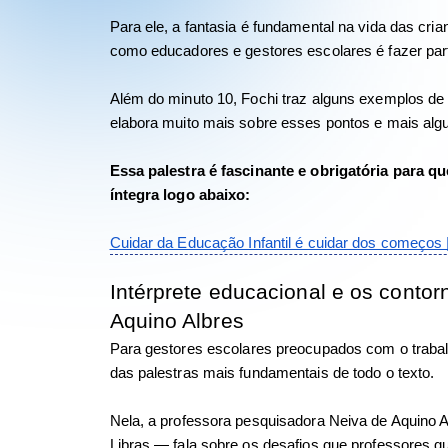
Para ele, a fantasia é fundamental na vida das cria
como educadores e gestores escolares é fazer par
Além do minuto 10, Fochi traz alguns exemplos de 
elabora muito mais sobre esses pontos e mais algu
Essa palestra é fascinante e obrigatória para qu
íntegra logo abaixo: 
Cuidar da Educação Infantil é cuidar dos começos 
Intérprete educacional e os contor
Aquino Albres
Para gestores escolares preocupados com o trabalh
das palestras mais fundamentais de todo o texto. 
Nela, a professora pesquisadora Neiva de Aquino A
Libras — fala sobre os desafios que professores qu